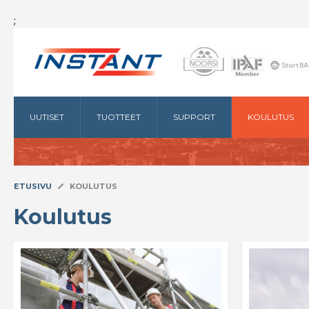
;
UUTISET
TUOTTEET
SUPPORT
KOULUTUS
ETUSIVU
KOULUTUS
Koulutus