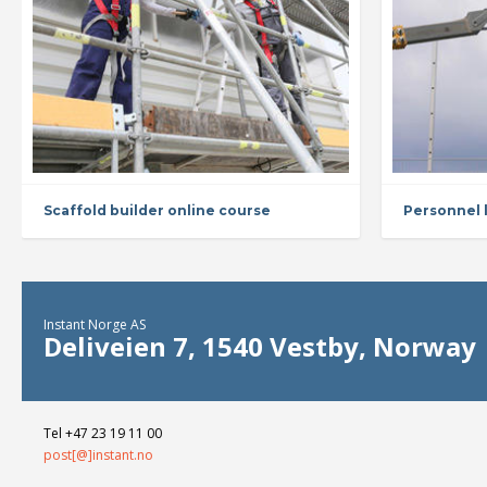
Scaffold builder online course
Personnel l
Instant Norge AS
Deliveien 7, 1540 Vestby, Norway
Tel +47 23 19 11 00
post[@]instant.no